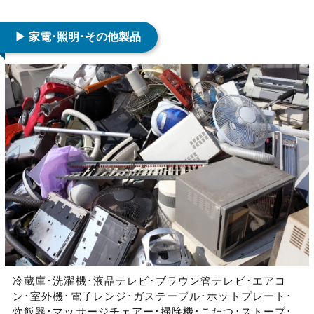
▶ 家電･照明･その他製品
冷蔵庫･洗濯機･液晶テレビ･ブラウン管テレビ･エアコ
ン･室外機･電子レンジ･ガステーブル･ホットプレート･
炊飯器･マッサージチェアー･掃除機･こたつ･ストーブ･