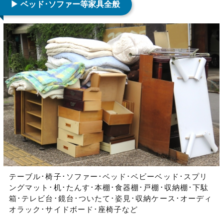
▶ ベッド･ソファー等家具全般
テーブル･椅子･ソファー･ベッド･ベビーベッド･スプリ
ングマット･机･たんす･本棚･食器棚･戸棚･収納棚･下駄
箱･テレビ台･鏡台･ついたて･姿見･収納ケース･オーディ
オラック･サイドボード･座椅子など