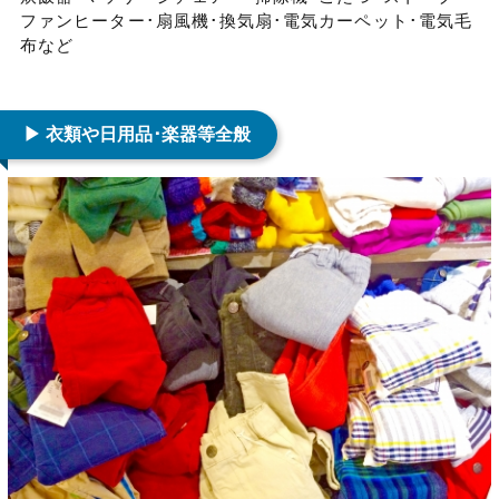
ファンヒーター･扇風機･換気扇･電気カーペット･電気毛
布など
▶ 衣類や日用品･楽器等全般