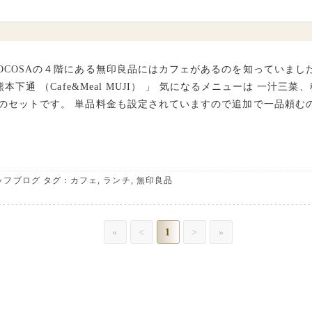
OCOSAの４階にある無印良品にはカフェがあるのを知っていまし
A熊本下通 （Cafe&Meal MUJI） 」 気になるメニューは 一汁三
のセットです。 単品料金も設定されていますので追加で一品頼むの
ッフブログ
タグ：
カフェ
,
ランチ
,
無印良品
«
<
1
>
»