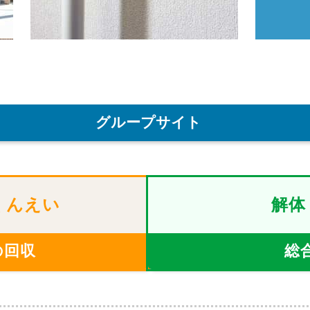
グループサイト
くんえい
解体
の回収
総