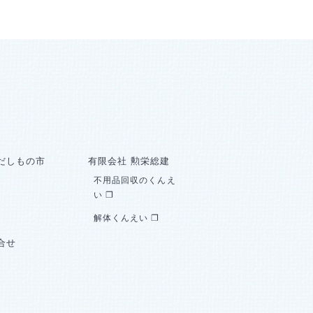
だしもの市
有限会社 勲栄総建
不用品回収のくんえ
い ❐
解体くんえい ❐
合せ