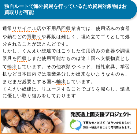
独自ルートで海外貿易を行っているため貿易対象物はお
買取りが可能
通常
リサイクル
店や不用品
回収
業者では、使用済みの食器
や鍋などの
買取り
や再販は難しく、埋め立てゴミとして処
分されることがほとんどです。
しかし、くんえい総建ではこうした使用済みの食器や調理
器具を
回収
しまだ使用可能なものは途上国へ支援物資とし
て
輸出
しています。その他衣類やベッド、婚礼家具、学習
机など日本国内では廃棄処分しか出来ないようなものも、
まだまだ必要とする国へ
輸出
しています。
くんえい総建は、リユースすることでゴミを減らし、環境
に優しい取り組みをしております