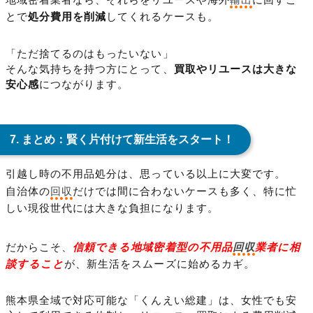
とで
処分費用を削減
してくれるケースも。
「ただ捨てるのはもったいない」
そんな気持ちを持つ方にとって、
買取やリユースは大きな
安心感
につながります。
7. まとめ：賢く片付けて新生活をスタート！
引越し時の不用品処分は、思っている以上に大変です。
自治体の
回収
だけでは間に合わないケースも多く、特に忙
しい現役世代には大きな負担になります。
だからこそ、
信頼できる地域密着型の不用品
回収
業者に相
談すること
が、新生活をスムーズに始めるカギ。
熊本県全域で対応可能な「くんえい総建」は、女性でも安