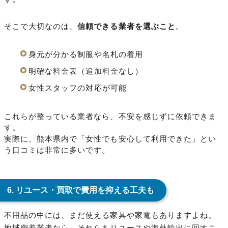
そこで大切なのは、
信頼できる業者を選ぶこと
。
身元が分かる制服や名札の着用
明確な
料金
表（追加
料金
なし）
女性スタッフの対応が可能
これらが整っている業者なら、不安を感じずに依頼できま
す。
実際に、熊本県内で「女性でも安心して利用できた」とい
う口コミは非常に多いです。
6. リユース・買取で費用を抑える工夫も
不用品の中には、まだ使える家具や家電もありますよね。
地域密着業者なら、それらをリユースや海外
輸出
に回すこ