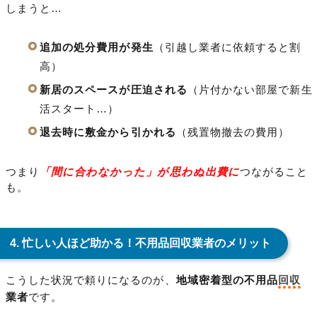
しまうと…
追加の処分費用が発生
（引越し業者に依頼すると割
高）
新居のスペースが圧迫される
（片付かない部屋で新生
活スタート…）
退去時に敷金から引かれる
（残置物撤去の費用）
つまり
「間に合わなかった」が思わぬ出費に
つながること
も。
4. 忙しい人ほど助かる！不用品回収業者のメリット
こうした状況で頼りになるのが、
地域密着型の不用品
回収
業者
です。