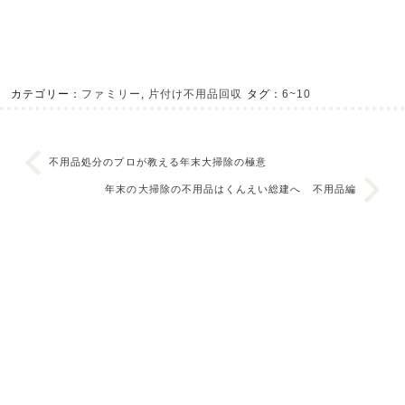
カテゴリー：
ファミリー
,
片付け不用品回収
タグ：
6~10
不用品処分のプロが教える年末大掃除の極意
年末の大掃除の不用品はくんえい総建へ 不用品編