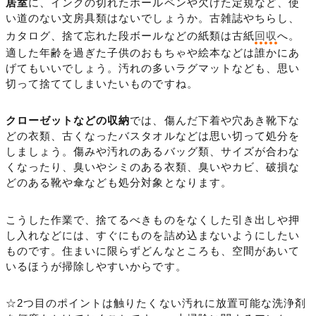
居室
に、インクの切れたボールペンや欠けた定規など、使
い道のない文房具類はないでしょうか。古雑誌やちらし、
カタログ、捨て忘れた段ボールなどの紙類は古紙
回収
へ。
適した年齢を過ぎた子供のおもちゃや絵本などは誰かにあ
げてもいいでしょう。汚れの多いラグマットなども、思い
切って捨ててしまいたいものですね。
クローゼットなどの収納
では、傷んだ下着や穴あき靴下な
どの衣類、古くなったバスタオルなどは思い切って処分を
しましょう。傷みや汚れのあるバッグ類、サイズが合わな
くなったり、臭いやシミのある衣類、臭いやカビ、破損な
どのある靴や傘なども処分対象となります。
こうした作業で、捨てるべきものをなくした引き出しや押
し入れなどには、すぐにものを詰め込まないようにしたい
ものです。住まいに限らずどんなところも、空間があいて
いるほうが掃除しやすいからです。
☆2つ目のポイントは触りたくない汚れに放置可能な洗浄剤