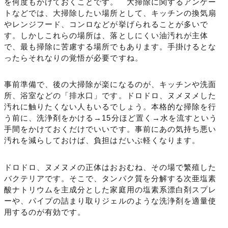
を何度もかけておくことです。 大掃除に関するアンケー
トなどでは、大掃除したい場所として、キッチンの換気扇
やレンジフード、コンロなどが挙げられることが多いで
す。しかしこれらの場所は、落としにくい油汚れが主体
で、最も掃除に苦慮する場所でもあります。手掛けるとな
ったらそれなりの覚悟が必要ですね。
事前準備で、後の大掃除が楽になるのが、キッチンや洗面
所、浴室などの「排水口」です。ドロドロ、ヌメヌメした
汚れに触りたくない人もいるでしょう。本格的な掃除を行
う前に、洗浄剤をかける→15分ほど置く→水を流すという
手間をかけておくだけでいいです。事前にあの気持ち悪い
汚れを減らしておけば、負担はだいぶ軽くなります。
ドロドロ、ヌメヌメの正体はおおむね、その場で繁殖した
バクテリアです。そこで、タンパク質を分解する次亜塩素
酸ナトリウムを主成分とした家庭用の塩素系漂白剤スプレ
ーや、パイプの詰まり取りジェルのような洗浄剤を適量使
用するのが有効です。