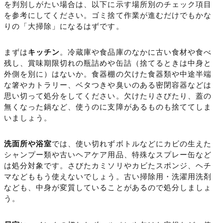
を判別しがたい場合は、以下に示す場所別のチェック項目
を参考にしてください。ゴミ捨て作業が進むだけでもかな
りの「大掃除」になるはずです。
まずは
キッチン
。冷蔵庫や食品庫のなかに古い食材や食べ
残し、賞味期限切れの瓶詰めや缶詰（捨てるときは中身と
外側を別に）はないか。食器棚の欠けた食器類や中途半端
な箸やカトラリー、ベタつきや臭いのある密閉容器などは
思い切って処分をしてください。欠けたりさびたり、蓋の
無くなった鍋など、使うのに支障があるものも捨ててしま
いましょう。
洗面所や浴室
では、使い切れずボトルなどにカビの生えた
シャンプー類や古いヘアケア用品、特殊なスプレー缶など
は処分対象です。さびたカミソリやカビたスポンジ、ヘチ
マなどももう使えないでしょう。古い掃除用・洗濯用洗剤
なども、中身が変質していることがあるので処分しましょ
う。