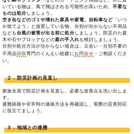
いている物は、風で飛ばされる可能性が高いため、
不要な
ものは処分
しましょう。
空き缶などのゴミや壊れた家具や家電、自転車など
「いつ
か捨てよう」と放置している物、分別が分からない不用品
なども
台風の被害が出る前に処分
しましょう。防災のた庭
木や石やブロックなどの
庭の手入れ
も検討しましょう。
分別や処分方法が分からない場合は、立合い・分別不要の
不用品
回収
専門のくんえい総建に
お問合せ
・ご相談くださ
い。
２．防災計画の見直し
家族全員で防災計画を見直し、必要な改善点を洗い出しま
す。
避難経路や非常時の連絡方法を再確認し、実際の災害対応
に役立てましょう。
３．地域との連携