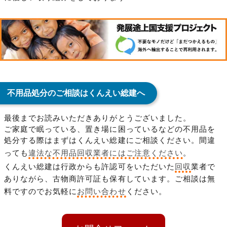
不用品処分のご相談はくんえい総建へ
最後までお読みいただきありがとうございました。
ご家庭で眠っている、置き場に困っているなどの不用品を
処分する際はまずはくんえい総建にご相談ください。間違
っても
違法な不用品回収業者にはご注意ください
。
くんえい総建は行政からも許認可をいただいた
回収
業者で
ありながら、古物商許可証も保有しています。ご相談は無
料ですのでお気軽に
お問い合わせ
ください。