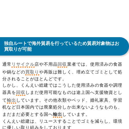
独自ルートで海外貿易を行っているため貿易対象物はお
買取りが可能
通常
リサイクル
店や不用品
回収
業者では、使用済みの食器
や鍋などの
買取り
や再販は難しく、埋め立てゴミとして処
分されることがほとんどです。
しかし、くんえい総建ではこうした使用済みの食器や調理
器具を
回収
しまだ使用可能なものは途上国へ支援物資とし
て
輸出
しています。その他衣類やベッド、婚礼家具、学習
机など日本国内では廃棄処分しか出来ないようなものも、
まだまだ必要とする国へ
輸出
しています。
くんえい総建は、リユースすることでゴミを減らし、環境
に優しい取り組みをしております