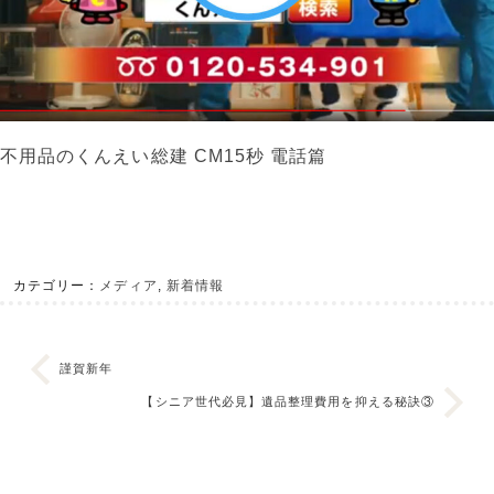
不用品のくんえい総建 CM15秒 電話篇
カテゴリー：
メディア
,
新着情報
謹賀新年
【シニア世代必見】遺品整理費用を抑える秘訣③