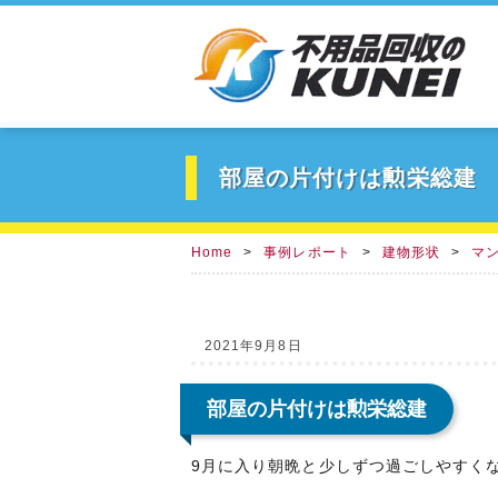
部屋の片付けは勲栄総建
Home
事例レポート
建物形状
マ
2021年9月8日
部屋の片付けは勲栄総建
9月に入り朝晩と少しずつ過ごしやすく