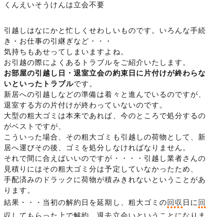
くんえいそうけんは立会不要
引越しはなにかと忙しくせわしいものです。いろんな手続
き・お仕事の引継ぎなど・・・
気持ちもあせってしまいますよね。
お引越の際によくあるトラブルをご紹介いたします。
お部屋の引越し日・退室立会の約束日に片付けが終わらな
いといったトラブル
です。
新居への引越しなどの準備は着々と進んでいるのですが、
退室する方の片付けが終わっていないのです。
大型の粗大ゴミは本来であれば、今のところで処分するの
がベストですが、
こういった場合、その粗大ゴミも引越しの荷物として、新
居へ運びその後、ゴミを処分しなければなりません。
それで間に合えばいいのですが・・・・引越し業者さんの
見積りにはその粗大ゴミ分は予定していなかったため、
手配済みのドラックに荷物が積みきれないということがあ
ります。
結果・・・当初の解約日を延期し、粗大ゴミの
回収
日に
回
収
してもらった上で解約、退去立会いということになりま