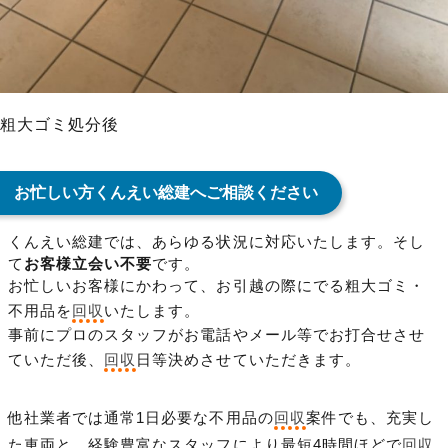
粗大ゴミ処分後
お忙しい方くんえい総建へご相談ください
くんえい総建では、あらゆる状況に対応いたします。そし
て
お客様立会い不要
です。
お忙しいお客様にかわって、お引越の際にでる粗大ゴミ・
不用品を
回収
いたします。
事前にプロのスタッフがお電話やメール等でお打合せさせ
ていただ後、
回収
日等決めさせていただきます。
他社業者では通常1日必要な不用品の
回収
案件でも、充実し
た車両と、経験豊富なスタッフにより最短4時間ほどで
回収