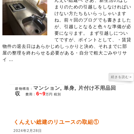
んえい総建へ さあ、新生活のはじ
まりのための引越しをしなければい
けない方たちもいらっしゃいます
ね。前々回のブログでも書きました
が、引越しとなると色々な準備が必
要になります。 まず引越しについ
てですが、ポイントとして、・賃貸
物件の退去日はあらかじめしっかりと決め、それまでに部
屋の整理を終わらせる必要がある・自分で粗大ごみやリサ
イ …
続きを読む
>
マンション
,
単身
,
片付け不用品回
建物構造：
収
6~9
費用：
万円 税別
くんえい総建のリユースの取組①
2024年2月28日