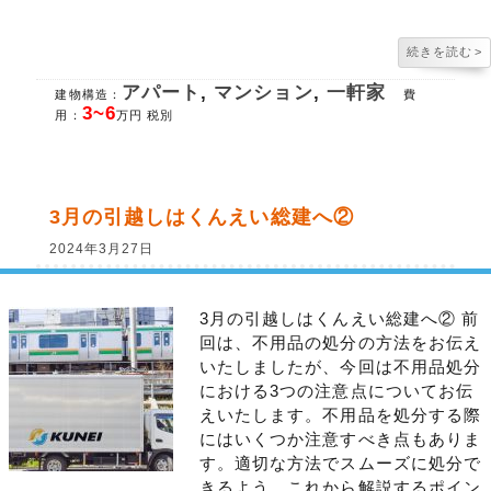
続きを読む
>
アパート
,
マンション
,
一軒家
建物構造：
費
3~6
用：
万円 税別
3月の引越しはくんえい総建へ②
2024年3月27日
3月の引越しはくんえい総建へ② 前
回は、不用品の処分の方法をお伝え
いたしましたが、今回は不用品処分
における3つの注意点についてお伝
えいたします。不用品を処分する際
にはいくつか注意すべき点もありま
す。適切な方法でスムーズに処分で
きるよう、これから解説するポイン