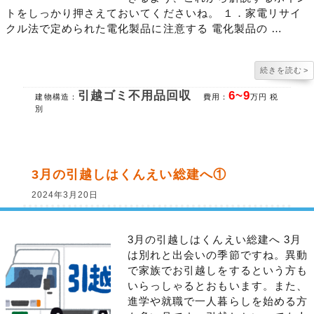
トをしっかり押さえておいてくださいね。 １．家電リサイ
クル法で定められた電化製品に注意する 電化製品の …
続きを読む
>
引越ゴミ不用品回収
6~9
建物構造：
費用：
万円 税
別
3月の引越しはくんえい総建へ①
2024年3月20日
3月の引越しはくんえい総建へ 3月
は別れと出会いの季節ですね。異動
で家族でお引越しをするという方も
いらっしゃるとおもいます。また、
進学や就職で一人暮らしを始める方