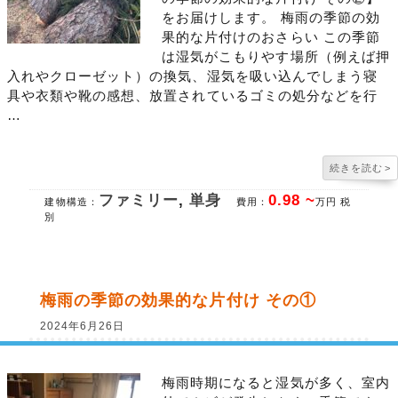
をお届けします。 梅雨の季節の効
果的な片付けのおさらい この季節
は湿気がこもりやす場所（例えば押
入れやクローゼット）の換気、湿気を吸い込んでしまう寝
具や衣類や靴の感想、放置されているゴミの処分などを行
…
続きを読む
>
ファミリー
,
単身
0.98 ~
建物構造：
費用：
万円 税
別
梅雨の季節の効果的な片付け その①
2024年6月26日
梅雨時期になると湿気が多く、室内