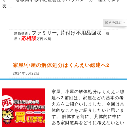
友 …
続きを読む
>
ファミリー
,
片付け不用品回収
建物構造：
費
応相談
用：
万円 税別
家屋/小屋の解体処分はくんえい総建へ2
2024年5月22日
家屋、小屋の解体処分はくんえい総
建へ2 前回は、家屋などの基本の考
え方をご紹介いしました。今回は具
体的なことをご紹介したいと思いま
す。 解体する前に、具体的に中に
ある家財道具をどうに考えないとい