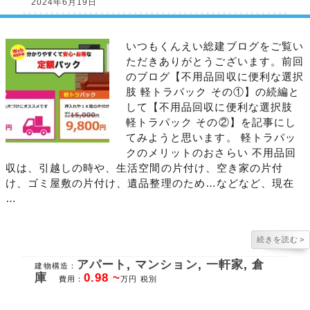
2024年6月19日
いつもくんえい総建ブログをご覧い
ただきありがとうございます。前回
のブログ【不用品回収に便利な選択
肢 軽トラパック その①】の続編と
して【不用品回収に便利な選択肢
軽トラパック その②】を記事にし
てみようと思います。 軽トラパッ
クのメリットのおさらい 不用品回
収は、引越しの時や、生活空間の片付け、空き家の片付
け、ゴミ屋敷の片付け、遺品整理のため…などなど、現在
…
続きを読む
>
アパート
,
マンション
,
一軒家
,
倉
建物構造：
庫
0.98 ~
費用：
万円 税別