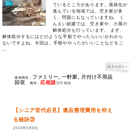
ているところがあります。過疎化が
進んでいる地域では、空き家が多
く、問題にもなっていますね。 く
んえい総建では、空き家や、小屋の
解体処分も行っています。 まず、
解体処分するにはどのような手順でやったらいいかわから
ないですよね。今回は、手順ややったがいいことなどをご
…
続きを読む
>
ファミリー
,
一軒家
,
片付け不用品
建物構造：
回収
応相談
費用：
万円 税別
【シニア世代必見】遺品整理費用を抑え
る秘訣③
2024年5月8日