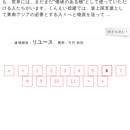
も、世界には、まだまだ“価値のある物”として使っていただ
ける人たちがいます。くんえい総建では、途上国支援とし
て東南アジアの必要とする人々へと物資を送って …
続きを読む
>
リユース
建物構造：
費用：
万円 税別
«
<
1
2
3
4
5
6
7
8
9
10
11
>
»