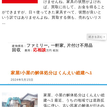
けませんね。家具の状態がよけれ
ば、買取に出して、お金を得ること
ができますが、日々使ってきた家具すべて、状態が良いと
いう訳ではありませんよね。買取する側も、売れないリス
…
続きを読む
>
ファミリー
,
一軒家
,
片付け不用品
建物構造：
回収
応相談
費用：
万円 税別
家屋/小屋の解体処分はくんえい総建へ1
2024年5月15日
家屋、小屋の解体処分はくんえい総
建へ1 最近、うちの地域では道路拡
張に伴い、古い民家の解体が行われ