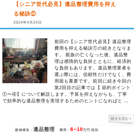
【シニア世代必見】遺品整理費用を抑え
る秘訣②
2024年4月24日
前回の【シニア世代必見】遺品整理
費用を抑える秘訣①の続きとなりま
す。 親族の亡くなった後、遺品整
理は感情的な負担とともに、経済的
な負担もあります。遺品整理業者を
選ぶ際には、信頼性だけでなく、費
用面も重要です。前回に続き今回の
第2回目の記事では【 節約ポイント
①〜④】について解説します。予算を抑えながらも、丁寧
で効率的な遺品整理を実現するためのヒントになればと …
続きを読む
>
遺品整理
6~10
建物構造：
費用：
万円 税別