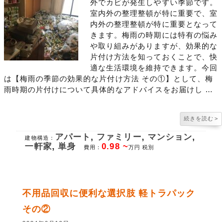
外でカビが発生しやすい季節です。
室内外の整理整頓が特に重要で、室
内外の整理整頓が特に重要となって
きます。梅雨の時期には特有の悩み
や取り組みがありますが、効果的な
片付け方法を知っておくことで、快
適な生活環境を維持できます。今回
は【梅雨の季節の効果的な片付け方法 その①】として、梅
雨時期の片付けについて具体的なアドバイスをお届けし …
続きを読む
>
アパート
,
ファミリー
,
マンション
,
建物構造：
一軒家
,
単身
0.98 ~
費用：
万円 税別
不用品回収に便利な選択肢 軽トラパック
その②