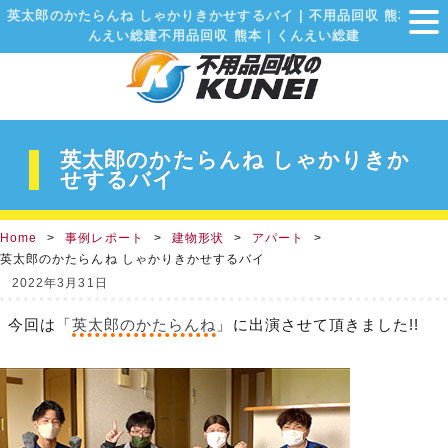
英太郎のかたらんね しゃかりきかせするバイ | 不用品回収 熊本｜く
んえい総建不用品回収 熊本｜くんえい総建
英太郎のかたらんね しゃかりきか
せするバイ
Home
事例レポート
建物形状
アパート
英太郎のかたらんね しゃかりきかせするバイ
2022年3月31日
今回は「
英太郎のかたらんね
」に出演させて頂きました!!