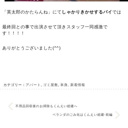
「英太郎のかたらんね」にて
しゃかりきかせするバイ
では
最終回との事で出演させて頂きスタッフ一同感激で
す！！！！
ありがとうございました(^^)
カテゴリー：
アパート
,
ゴミ屋敷
,
単身
,
新着情報
不用品回収後のお掃除もくんえい総建へ
ベランダのごみ化はくんえい総建-前編