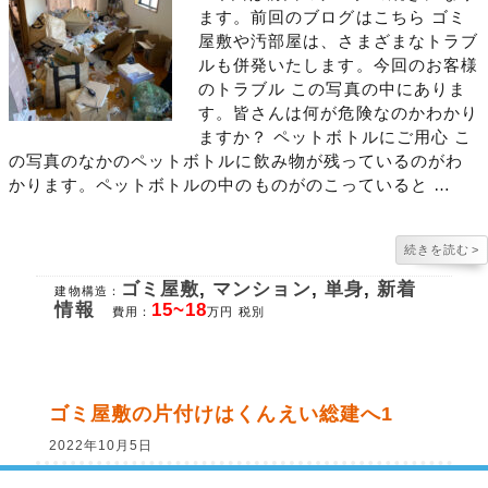
ます。前回のブログはこちら ゴミ
屋敷や汚部屋は、さまざまなトラブ
ルも併発いたします。今回のお客様
のトラブル この写真の中にありま
す。皆さんは何が危険なのかわかり
ますか？ ペットボトルにご用心 こ
の写真のなかのペットボトルに飲み物が残っているのがわ
かります。ペットボトルの中のものがのこっていると …
続きを読む
>
ゴミ屋敷
,
マンション
,
単身
,
新着
建物構造：
情報
15~18
費用：
万円 税別
ゴミ屋敷の片付けはくんえい総建へ1
2022年10月5日