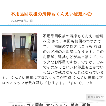
不用品回収後の清掃もくんえい総建へ②
2022年8月17日
不用品回収後の清掃もくんえい総建
へ② さて、今回も前回のつづきで
す。 前回のブログはこちら 前回
のお客様のお部屋になります。この
お部屋、建具などが黒っぽくて、シ
ックなお部屋ですね。ですが、ごみ
でそのかっこいいお部屋もごみでい
っぱいで残念なかんじになっていま
す。 くんえい総建はプロスタッフが在籍 くんえい総建はプ
ロのスタッフが数在籍しております。ですので、ご自 …
続きを読む
>
ゴミ屋敷
,
マンション
,
単身
,
新着
建物構造：