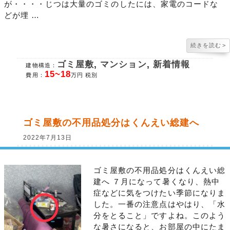
が・・・・じつは大量のゴミのしたには、家電のコードな
どが埋 …
続きを読む
>
ゴミ屋敷
,
マンション
,
新着情報
建物構造：
15~18
費用：
万円 税別
ゴミ屋敷の不用品処分はくんえい総建へ
2022年7月13日
ゴミ屋敷の不用品処分はくんえい総
建へ ７月になって暑くなり、熱中
症などに気をつけたい季節になりま
した。一番の注意点はやはり、「水
分をとること」ですよね。このよう
な暑さになると、お部屋の中にたま