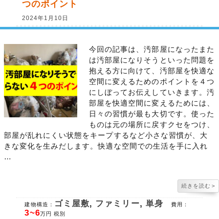
つのポイント
2024年1月10日
今回の記事は、汚部屋になったまた
は汚部屋になりそうといった問題を
抱える方に向けて、汚部屋を快適な
空間に変えるためのポイントを４つ
にしぼってお伝えしていきます。汚
部屋を快適空間に変えるためには、
日々の習慣が最も大切です。使った
ものは元の場所に戻すクセをつけ、
部屋が乱れにくい状態をキープするなど小さな習慣が、大
きな変化を生みだします。快適な空間での生活を手に入れ
…
続きを読む
>
ゴミ屋敷
,
ファミリー
,
単身
建物構造：
費用：
3~6
万円 税別