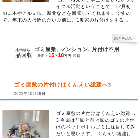
イクル活動ということで、12月初
旬に本やアルミ缶、新聞などを回収してくれます。ですの
で、年末の大掃除のだいぶ前に、1度家の片付けをする …
続きを読む
>
ゴミ屋敷
,
マンション
,
片付け不用
建物構造：
品回収
15~18
費用：
万円 税別
ゴミ屋敷の片付けはくんえい総建へ3
2022年10月19日
ゴミ屋敷の片付けはくんえい総建へ
3 今回は前回と前々回のゴミの片付
けのペットボトルゴミに注目してみ
たいと思います。 くんえい総建は