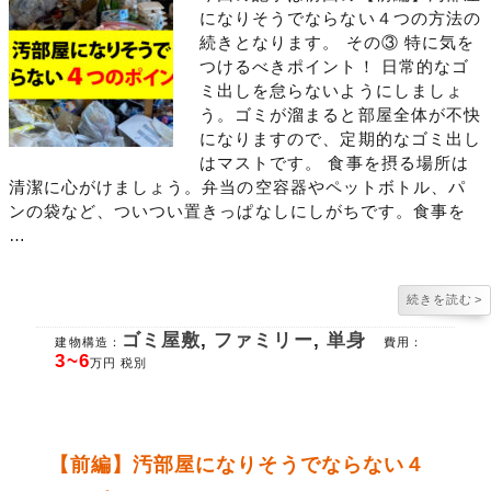
になりそうでならない４つの方法の
続きとなります。 その③ 特に気を
つけるべきポイント！ 日常的なゴ
ミ出しを怠らないようにしましょ
う。ゴミが溜まると部屋全体が不快
になりますので、定期的なゴミ出し
はマストです。 食事を摂る場所は
清潔に心がけましょう。弁当の空容器やペットボトル、パ
ンの袋など、ついつい置きっぱなしにしがちです。食事を
…
続きを読む
>
ゴミ屋敷
,
ファミリー
,
単身
建物構造：
費用：
3~6
万円 税別
【前編】汚部屋になりそうでならない４