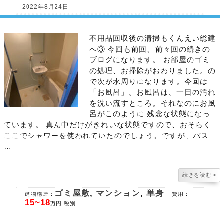
2022年8月24日
不用品回収後の清掃もくんえい総建
へ③ 今回も前回、前々回の続きの
ブログになります。 お部屋のゴミ
の処理、お掃除がおわりました。の
で次が水周りになります。今回は
「お風呂」。お風呂は、一日の汚れ
を洗い流すところ。それなのにお風
呂がこのように 残念な状態になっ
ています。 真ん中だけがきれいな状態ですので、おそらく
ここでシャワーを使われていたのでしょう。ですが、バス
…
続きを読む
>
ゴミ屋敷
,
マンション
,
単身
建物構造：
費用：
15~18
万円 税別