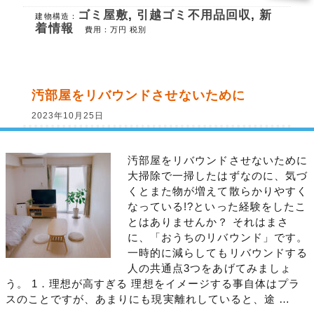
ゴミ屋敷
,
引越ゴミ不用品回収
,
新
建物構造：
着情報
費用：
万円 税別
汚部屋をリバウンドさせないために
2023年10月25日
汚部屋をリバウンドさせないために
大掃除で一掃したはずなのに、気づ
くとまた物が増えて散らかりやすく
なっている!?といった経験をしたこ
とはありませんか？ それはまさ
に、「おうちのリバウンド」です。
一時的に減らしてもリバウンドする
人の共通点3つをあげてみましょ
う。 1．理想が高すぎる 理想をイメージする事自体はプラ
スのことですが、あまりにも現実離れしていると、途 …