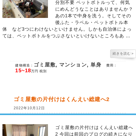
分別不要 ペットボトルって、何気
にめんどうなことはありませんか？
あの1本で中身を洗う。そしてその
後ふた・ラベル・ペットボトル本
体 など3つにわけないといけません。しかも自治体によっ
ては、ペットボトルをつぶさないといけないところもあ …
続きを読む
>
ゴミ屋敷
,
マンション
,
単身
建物構造：
費用：
15~18
万円 税別
ゴミ屋敷の片付けはくんえい総建へ2
2022年10月12日
ゴミ屋敷の片付けはくんえい総建へ
2 今回は前回のブログの続きになり