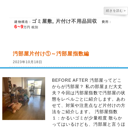
続きを読む
>
ゴミ屋敷
,
片付け不用品回収
建物構造：
費用：
6~9
万円 税別
汚部屋片付け①～汚部屋指数編
2023年10月18日
BEFORE AFTER 汚部屋ってどこ
からが汚部屋？ 私の部屋まだ大丈
夫？今回は汚部屋指数で汚部屋の状
態をレベルごとに紹介します。あわ
せて、対策や注意点など片付けの方
法をご紹介します。 汚部屋指数
１：かるいゴミが少量程度 散らか
ってはいるけども、汚部屋と言うほ