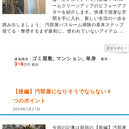
ームクリーンアップのビフォーアフ
ターを紹介します。快適で清潔な空
間を手に入れ、新しい生活の一歩を
踏み出しましょう。 汚部屋バスルーム掃除の基本ステップ
捨てる・整理するまず最初に、使われていないアイテム …
続きを読む
>
ゴミ屋敷
,
マンション
,
単身
建物構造：
費用：
3~6
万円 税別
【後編】汚部屋になりそうでならない４
つのポイント
2024年1月17日
今回の記事は前回の【前編】汚部屋