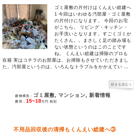
ゴミ屋敷の片付けはくんえい総建へ
1 今回はいわゆる汚部屋・ゴミ屋敷
の片付けになります。 今回のお宅
がこちら。 リビング・キッチン・
お手洗いとなります。すごくゴミが
たくさん。。まさしく足の踏み場も
ない状態というのはこのことです
ね。 くんえい総建は掃除のプロも
在籍 実はコチラのお部屋は、お掃除もさせていただきまし
た。汚部屋というのは、いろんなトラブルをかかえてい …
続きを読む
>
ゴミ屋敷
,
マンション
,
新着情報
建物構造：
15~18
費用：
万円 税別
不用品回収後の清掃もくんえい総建へ③