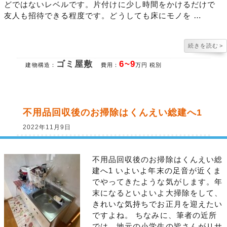
どではないレベルです。片付けに少し時間をかけるだけで
友人も招待できる程度です。どうしても床にモノを …
続きを読む
>
ゴミ屋敷
6~9
建物構造：
費用：
万円 税別
不用品回収後のお掃除はくんえい総建へ1
2022年11月9日
不用品回収後のお掃除はくんえい総
建へ1 いよいよ年末の足音が近くま
でやってきたような気がします。年
末になるといよいよ大掃除をして、
きれいな気持ちでお正月を迎えたい
ですよね。 ちなみに、筆者の近所
では、地元の小学生の皆さんがリサ